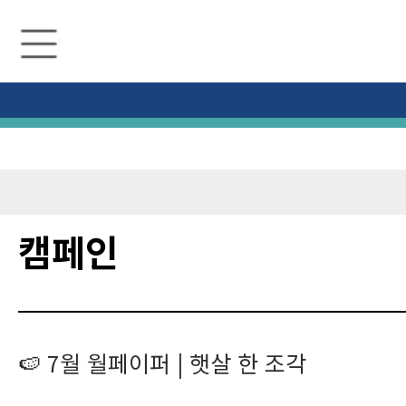
수
원
미
디
어
센
터
캠페인
🍉 7월 월페이퍼 | 햇살 한 조각