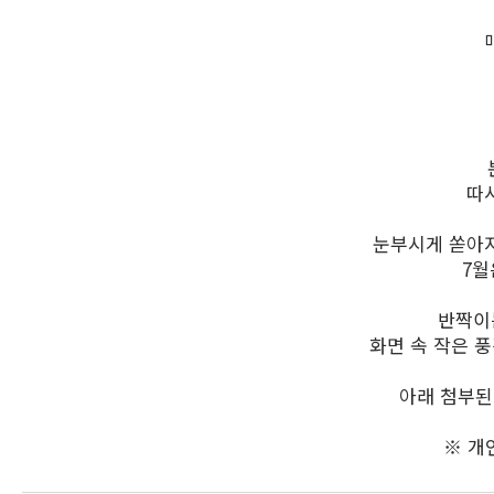
따
눈부시게 쏟아지
7월
반짝이
화면 속 작은 
아래 첨부된
※ 개