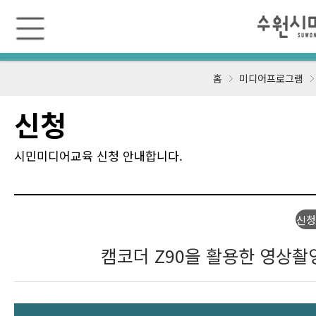
수
원
미
디
어
센
홈
미디어프로그램
터
신청
시민미디어교육 신청 안내합니다.
신청
캠코더 Z90을 활용한 영상촬