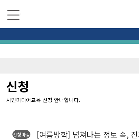
수
원
미
디
어
센
터
신청
시민미디어교육 신청 안내합니다.
[여름방학] 넘쳐나는 정보 속, 
신청마감