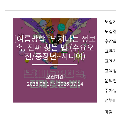
모집
모집
[여름방학] 넘쳐나는 정보
수강
속, 진짜 찾는 법 (수요오
교육
전/중장년~시니어)
교육
교육
모집기간
문의
2026.06.17 ~ 2026.07.14
주차
첨부
마감