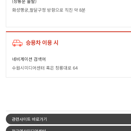
(창룡문 출발)
화성행궁,팔달구청 방향으로 직진
약 8분
승용차 이용 시
네비게이션 검색어
수원시미디어센터 혹은 창룡대로 64
관련사이트 바로가기