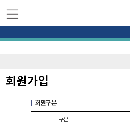
수
원
미
디
어
센
터
회원가입
회원구분
구분